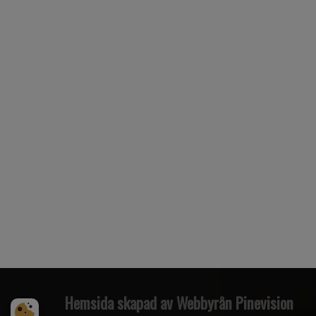
Hemsida skapad av Webbyrån Pinevision