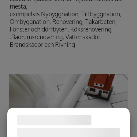
mesta,
exempelvis
Nybyggnation,
Tillbyggnation
,
Ombyggnation, Renovering, Takarbeten,
Fönster och dörrbyten, Köksrenovering,
.Badrumsrenovering, Vattenskador,
Brandskador och Rivning
Samtykke til cookies
Vi og vores samarbejdspartnere bruger