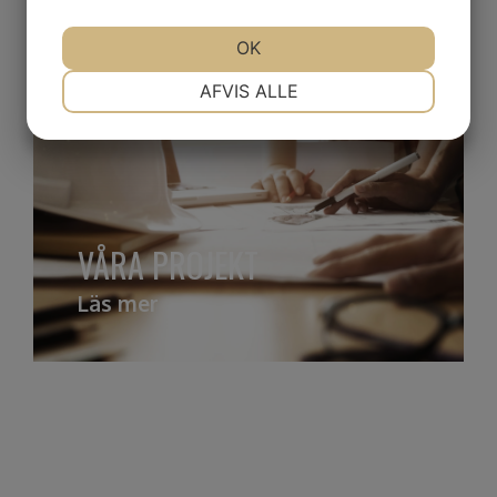
OK
NØDVENDIGE
PRÆFERENCER
AFVIS ALLE
MARKETING
STATISTIK
VÅRA PROJEKT
Läs mer